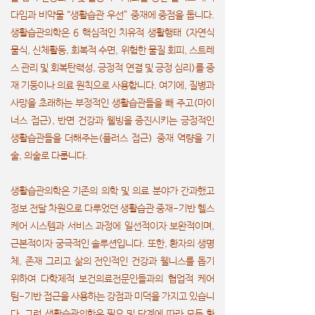
다임과 비약물 “생활습관 우선” 중재에 중점을 둡니다.
생활습관의학은 6 핵심적인 치유적 생활행태 (자연식
물식, 신체활동, 회복적 수면, 위험한 물질 회피, 스트레
스 관리 및 회복탄력성, 긍정적 연결 및 긍정 심리)를 중
재 기둥이나 의료 원칙으로 사용합니다. 여기에, 질병과
사망을 초래하는 부정적인 생활습관들을 빼 주고(마이
너스 접근), 반면 건강과 웰빙을 증진시키는 긍정적인
생활습관들을 더해주는(플러스 접근) 중재 역량을 기
술, 의술로 다룹니다.
생활습관의학은 기존의 의학 및 의료 분야가 간과했고
정보 전달 차원으로 다루었던 생활습관 중재-기반 헬스
케어 시스템과 서비스 과정에 일선적이자 보완적이며,
근본적이자 궁극적인 솔루션입니다. 또한, 환자의 생명
체, 존재 그리고 삶의 전인적인 건강과 웰니스를 돕기
위하여 다학제적 보건의료전문인들과의 협업적 케어
팀-기반 접근을 사용하는 강점과 미덕을 가지고 있습니
다. 그런 생활습관의학은 필요 및 단계에 따라 모든 환