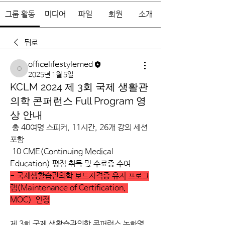
그룹 활동
미디어
파일
회원
소개
뒤로
officelifestylemed
officelifestylemed
2025년 1월 5일
KCLM 2024 제 3회 국제 생활관
의학 콘퍼런스 Full Program 영
상 안내
 총 40여명 스피커, 11시간, 26개 강의 세션 
포함 
 10 CME(Continuing Medical 
Education) 평점 취득 및 수료증 수여
- 국제생활습관의학 보드자격증 유지 프로그
램(Maintenance of Certification, 
MOC)  인정
제 3회 국제 생활습관의학 콘퍼런스 녹화영