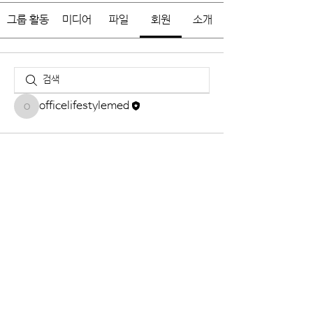
그룹 활동
미디어
파일
회원
소개
officelifestylemed
officelifestylemed