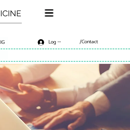
ICINE
/Contact
Log In/Sign Up
IG