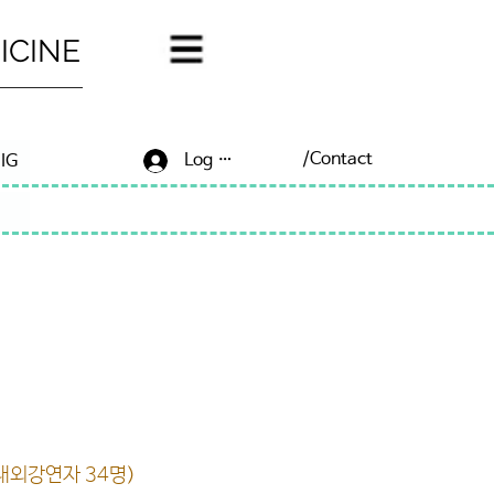
ICINE
/Contact
Log In/Sign Up
IG
내외강연자 34명)