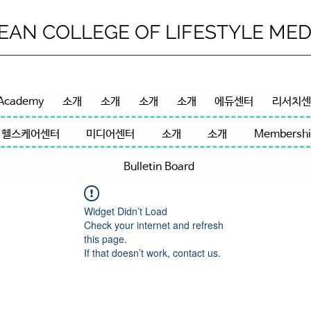
EAN COLLEGE OF LIFESTYLE MED
Academy
소개
소개
소개
소개
에듀센터
리서치
헬스케어센터
미디어센터
소개
소개
Membershi
Bulletin Board
Widget Didn’t Load
Check your internet and refresh
this page.
If that doesn’t work, contact us.