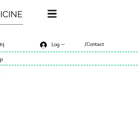
ICINE
/Contact
Log In/Sign Up
센터
p