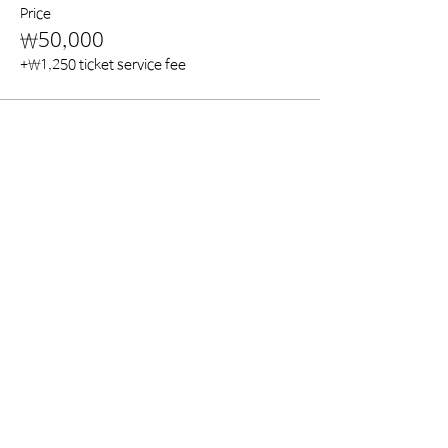
Price
₩50,000
+₩1,250 ticket service fee
Share this event
기관명 : 대한생활습관의학원
사업자등록번호 :
228-82-70610
주 소 : 경기도 안양시 만안구 삼덕로 9 효산의료재단 안양
샘병원