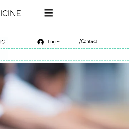
ICINE
/Contact
Log In/Sign Up
IG