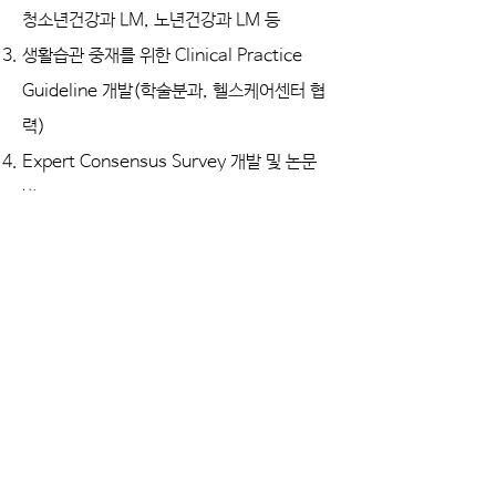
청소년건강과 LM, 노년건강과 LM 등
생활습관 중재를 위한 Clinical Practice
Guideline 개발(학술분과, 헬스케어센터 협
력)
Expert Consensus Survey 개발 및 논문
발표
KCLM 2024 국제 LM 콘퍼런스 연구 발표
(학술분과, 에듀센터, 헬스케어센터 협력)
기관명 : 대한생활습관의학원
사업자등록번호 :
228-82-70610
주 소 : 경기도 안양시 만안구 삼덕로 9 효산의료재단 안양